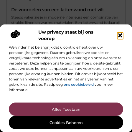
De voordelen van een lattenwand met vilt
Steeds vaker zie je in moderne interieurs een combinatie van
strakke lijnen en warme materialen. Een lattenwand is daarbij
een
Uw privacy staat bij ons
...
voorop
We vinden het belangrijk dat u controle hebt over uw
persoonlijke gegevens. Daarom gebruiken we cookies en
vergelijkbare technologieën om uw ervaring op onze website te
verbeteren. Deze helpen ons te begrijpen hoe u de site gebruikt,
zodat we deze kunnen aanpassen aan uw voorkeuren en u een
persoonlijke ervaring kunnen bieden. Dit omvat bijvoorbeeld het
tonen van relevante advertenties en het analyseren van het
gebruik van de site. Raadpleeg
ons cookiebeleid
voor meer
Main Links
informatie.
Linkbuilding kopen: slimme strategie of weggegooid geld?
Extra geld verdienen: slimme manieren om meer uit je tijd te halen
Bericht categorie
Alles Toestaan
Cookies Beheren