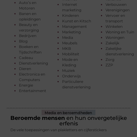
Auto’s en
Internet
Verbouwen
Motoren
marketing
Verenigingen
Banen en
Kinderen
Vervoer en
opleidingen
Kunst en Kitsch
transport
Beauty en
Management
Winkelen
verzorging
Marketing
Woning en Tuin
Bedrijven
Media
Woningen
Blog
Meubels
Zakelijk
Boeken en
MKB
Zakelijke
Tijdschriften
Mobiliteit
dienstverlening
Cadeau
Mode en
Zorg
Dienstverlening
Kleding
ZZP
Dieren
Muziek
Electronica en
Onderwijs
Computers
Particuliere
Energie
dienstverlening
Entertainment
Media en beroemdheden
Beroemde mensen
en hun onvergetelijke
erfenis
De vele toepassingen van plakletters en cijferstickers