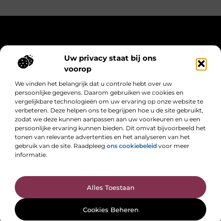
Main Links
Uw privacy staat bij ons
Linkbuilding kopen: slimme strategie of weggegooid geld?
Extra geld verdienen: slimme manieren om meer uit je tijd te halen
voorop
Bericht categorie
We vinden het belangrijk dat u controle hebt over uw
persoonlijke gegevens. Daarom gebruiken we cookies en
vergelijkbare technologieën om uw ervaring op onze website te
verbeteren. Deze helpen ons te begrijpen hoe u de site gebruikt,
zodat we deze kunnen aanpassen aan uw voorkeuren en u een
persoonlijke ervaring kunnen bieden. Dit omvat bijvoorbeeld het
tonen van relevante advertenties en het analyseren van het
gebruik van de site. Raadpleeg
ons cookiebeleid
voor meer
Ontdek, leer en laat je inspireren
informatie.
Verken nieuwe ideeën, vergroot je kennis en vind de inspiratie die je
nodig hebt om verder te groeien.
@2025 All Right Reserved. Design by
www.dhch2018.nl.
Alles Toestaan
Cookies Beheren