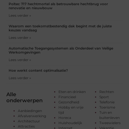
Poltec 717 hechtmortel als betrouwbare hechtbrug voor
renovatie en nieuwbouw
Lees verder »
Waarom een toekomstbestendig dak begint met de juiste
keuzes vandaag
Lees verder »
Automatische Toegangssystemen als Onderdeel van Veilige
Werkomgevingen
Lees verder »
Hoe werkt content optimalisatie?
Lees verder »
Eten en drinken
Rechten
Alle
Financieel
Sport
onderwerpen
Gezondheid
Telefonie
Hobby en vrije
Toerisme
Aanbiedingen
tijd
Tuin en
Afvalverwerking
Horeca
buitenleven
Architectuur
Huishoudelijk
Tweewielers
Attracties
Internet
Vakantie