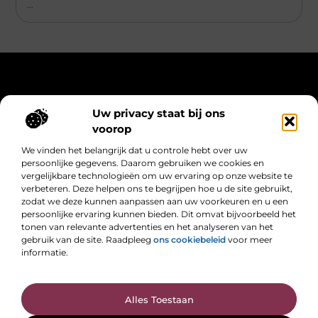
...
Main Links
Uw privacy staat bij ons
Linkbuilding kopen: slimme strategie of weggegooid geld?
Extra geld verdienen: slimme manieren om meer uit je tijd te halen
voorop
Bericht categorie
We vinden het belangrijk dat u controle hebt over uw
persoonlijke gegevens. Daarom gebruiken we cookies en
vergelijkbare technologieën om uw ervaring op onze website te
verbeteren. Deze helpen ons te begrijpen hoe u de site gebruikt,
zodat we deze kunnen aanpassen aan uw voorkeuren en u een
persoonlijke ervaring kunnen bieden. Dit omvat bijvoorbeeld het
tonen van relevante advertenties en het analyseren van het
gebruik van de site. Raadpleeg
ons cookiebeleid
voor meer
informatie.
Ontdek, leer en laat je inspireren
Verken nieuwe ideeën, vergroot je kennis en vind de inspiratie die je
nodig hebt om verder te groeien.
@2025 All Right Reserved. Design by
www.dhch2018.nl.
Alles Toestaan