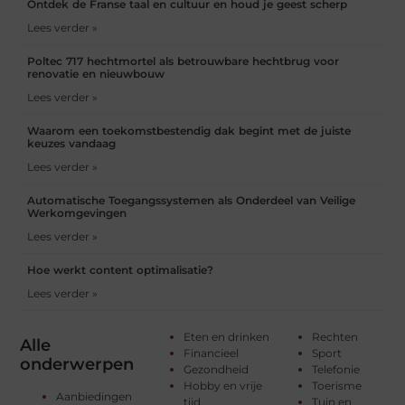
Ontdek de Franse taal en cultuur en houd je geest scherp
Lees verder »
Poltec 717 hechtmortel als betrouwbare hechtbrug voor
renovatie en nieuwbouw
Lees verder »
Waarom een toekomstbestendig dak begint met de juiste
keuzes vandaag
Lees verder »
Automatische Toegangssystemen als Onderdeel van Veilige
Werkomgevingen
Lees verder »
Hoe werkt content optimalisatie?
Lees verder »
Eten en drinken
Rechten
Alle
Financieel
Sport
onderwerpen
Gezondheid
Telefonie
Hobby en vrije
Toerisme
Aanbiedingen
tijd
Tuin en