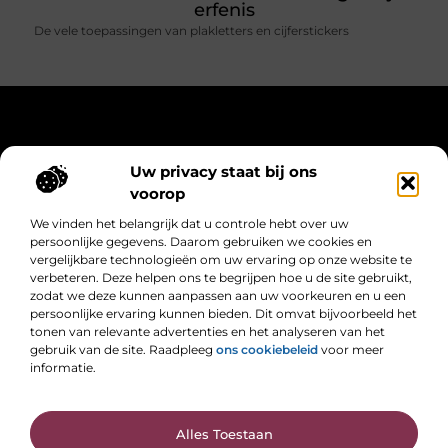
erfenis
De vele toepassingen van plakletters en cijferstickers
Main Links
Uw privacy staat bij ons
Linkbuilding kopen: slimme strategie of weggegooid geld?
Extra geld verdienen: slimme manieren om meer uit je tijd te halen
voorop
Bericht categorie
We vinden het belangrijk dat u controle hebt over uw
persoonlijke gegevens. Daarom gebruiken we cookies en
vergelijkbare technologieën om uw ervaring op onze website te
verbeteren. Deze helpen ons te begrijpen hoe u de site gebruikt,
zodat we deze kunnen aanpassen aan uw voorkeuren en u een
persoonlijke ervaring kunnen bieden. Dit omvat bijvoorbeeld het
tonen van relevante advertenties en het analyseren van het
gebruik van de site. Raadpleeg
ons cookiebeleid
voor meer
Ontdek, leer en laat je inspireren
informatie.
Verken nieuwe ideeën, vergroot je kennis en vind de inspiratie die je
nodig hebt om verder te groeien.
@2025 All Right Reserved. Design by
www.dhch2018.nl.
Alles Toestaan