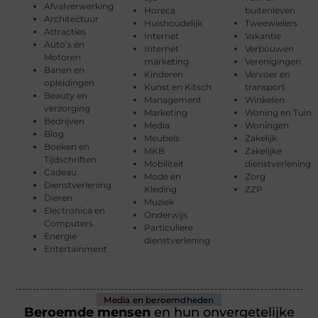
Afvalverwerking
Horeca
buitenleven
Architectuur
Huishoudelijk
Tweewielers
Attracties
Internet
Vakantie
Auto’s en
Internet
Verbouwen
Motoren
marketing
Verenigingen
Banen en
Kinderen
Vervoer en
opleidingen
Kunst en Kitsch
transport
Beauty en
Management
Winkelen
verzorging
Marketing
Woning en Tuin
Bedrijven
Media
Woningen
Blog
Meubels
Zakelijk
Boeken en
MKB
Zakelijke
Tijdschriften
Mobiliteit
dienstverlening
Cadeau
Mode en
Zorg
Dienstverlening
Kleding
ZZP
Dieren
Muziek
Electronica en
Onderwijs
Computers
Particuliere
Energie
dienstverlening
Entertainment
Media en beroemdheden
Beroemde mensen
en hun onvergetelijke