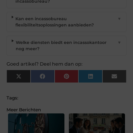
incassobureau?
Kan een incassobureau
▼
flexibiliteitsoplossingen aanbieden?
Welke diensten biedt een incassokantoor
▼
nog meer?
Goed artikel? Deel hem dan op:
X
Facebook
Pinterest
LinkedIn
Email
(Twitter)
Tags:
Meer Berichten